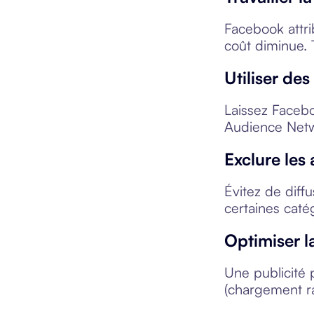
Facebook attr
coût diminue. 
Utiliser de
Laissez Facebo
Audience Netw
Exclure les
Évitez de diff
certaines caté
Optimiser l
Une publicité 
(chargement rap