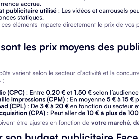
rrence accrue.
t publicitaire utilisé
: Les vidéos et carrousels peu
nces statiques.
ces éléments impacte directement le prix de vos p
 sont les prix moyens des publ
ûts varient selon le secteur d’activité et la concurr
s
:
lic (CPC)
: Entre
0,20 € et 1,50 €
selon l’audience 
ille impressions (CPM)
: En moyenne
5 € à 15 €
p
ead (CPL)
: De
3 € à 20 €
en fonction du secteur et
cquisition (CPA)
: Peut aller de
10 € à plus de 100
oivent être ajustés en fonction de
votre marché, de 
ir son budget publicitaire Fac