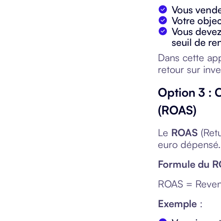
Vous vende
Votre objec
Vous devez 
seuil de ren
Dans cette ap
retour sur inv
Option 3 : 
(ROAS)
Le
ROAS
(Retu
euro dépensé.
Formule du 
ROAS = Revenu
Exemple
: