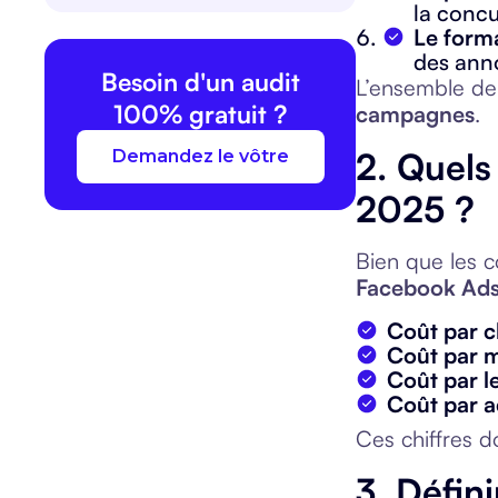
la concu
Le forma
des anno
Besoin d'un audit
L’ensemble de 
100% gratuit ?
campagnes
.
2. Quels
Demandez le vôtre
2025 ?
Bien que les co
Facebook Ad
Coût par c
Coût par m
Coût par l
Coût par a
Ces chiffres d
3. Défin