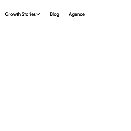
Growth Stories
Blog
Agence
bien l’estimer (+ bonus)
os
méthodes
(+ bonus)
? Découvrez 3 méthodes pour le