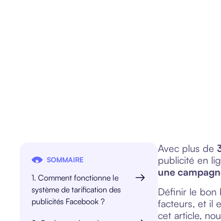
définir avec précision et, en bonus, un conseil clé pour op
votre retour sur investissement. 🚀
Antoine Laborie
Publié le
3/3/2025
Avec plus de
publicité en l
SOMMAIRE
une campagne
1. Comment fonctionne le
système de tarification des
Définir le bon
publicités Facebook ?
facteurs, et i
cet article, no