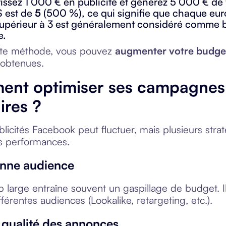
tissez 1 000 € en publicité et générez 5 000 € de
 est de
5
(500 %), ce qui signifie que chaque euro
périeur à 3 est généralement considéré comme b
e.
ette méthode, vous pouvez
augmenter votre budge
obtenues.
nt optimiser ses campagnes p
ires ?
blicités Facebook peut fluctuer, mais plusieurs str
es performances.
onne audience
p large entraîne souvent un gaspillage de budget.
fférentes audiences (Lookalike, retargeting, etc.).
la qualité des annonces