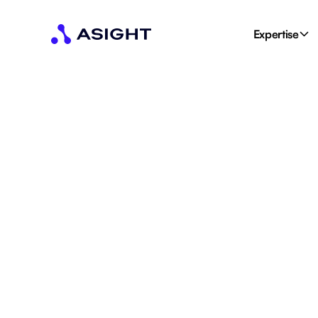
Expertise
Accueil
Blog
Quel budget pour vos Facebook Ads ? 3 méthodes pour 
Quel budget pour v
Facebook Ads ? 3 
pour bien l’estimer 
Vous ne savez pas quel budget investir sur Facebook Ads 