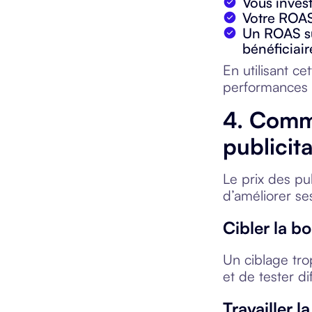
Vous inves
Votre ROAS
Un ROAS su
bénéficiair
En utilisant c
performances 
4. Comme
publicita
Le prix des pu
d’améliorer s
Cibler la b
Un ciblage tro
et de tester di
Travailler 