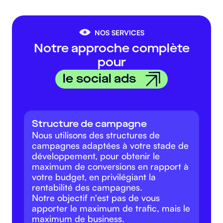
NOS SERVICES
Notre approche complète
pour
le social ads
Structure de campagne
Nous utilisons des structures de
campagnes adaptées à votre stade de
développement, pour obtenir le
maximum de conversions en rapport à
votre budget, en privilégiant la
rentabilité des campagnes.
Notre objectif n'est pas de vous
apporter le maximum de trafic, mais le
maximum de business.