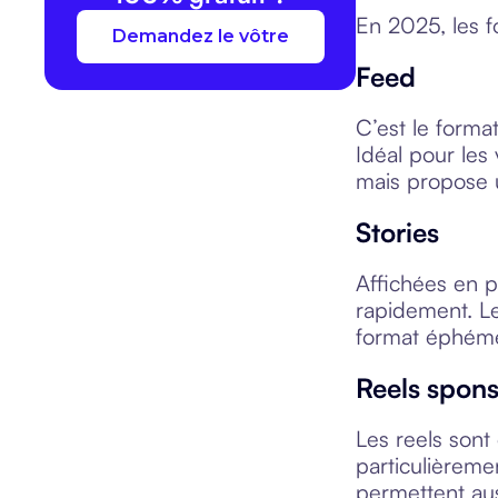
En 2025, les f
Demandez le vôtre
Feed
C’est le format
Idéal pour les
mais propose u
Stories
Affichées en pl
rapidement. Le
format éphémè
Reels spons
Les reels sont
particulièreme
permettent au