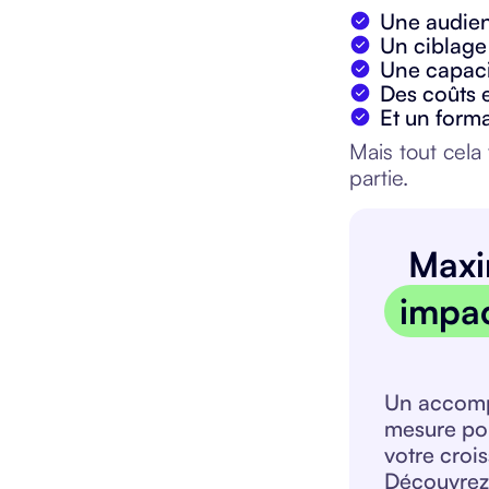
Une audien
Un ciblage
Une capacit
Des coûts 
Et un forma
Mais tout cela
partie.
Maxi
impac
Un accom
mesure po
votre crois
Découvrez