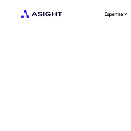
Expertise
Accueil
Blog
Comment faire de la pub sur Instagr
Comment faire de la
Instagram en 2025 
Créer une pub Instagram efficace en 2025, c’est possible. De
passant par le budget et le ciblage, ce guide vous explique 
d’un expert.