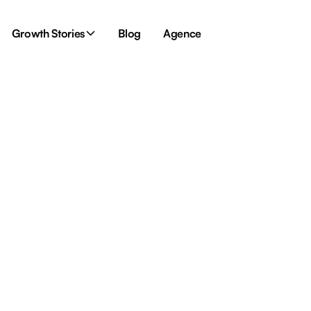
Growth Stories
Blog
Agence
am en 2025 ?
 pub sur
?
 la stratégie aux visuels, en
chaque étape, avec les conseils