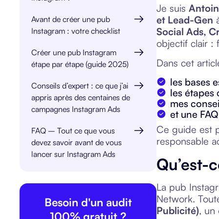
Je suis
Antoin
et Lead-Gen
à
Avant de créer une pub
Social Ads, C
Instagram : votre checklist
objectif clair 
Créer une pub Instagram
Dans cet articl
étape par étape (guide 2025)
les bases e
Conseils d’expert : ce que j’ai
les étapes
appris après des centaines de
mes conseil
campagnes Instagram Ads
et une FAQ
Ce guide est 
FAQ – Tout ce que vous
responsable ac
devez savoir avant de vous
lancer sur Instagram Ads
Qu’est-c
La pub Instagr
Network. Tout
Besoin d'un audit
Publicité)
, un 
100% gratuit ?