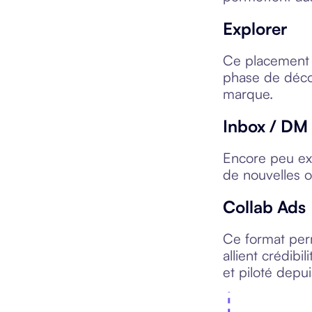
Explorer
Ce placement pe
phase de décou
marque.
Inbox / DM
Encore peu exp
de nouvelles o
Collab Ads
Ce format per
allient crédibi
et piloté depu