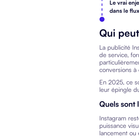
Le vrai enj
dans le flux
Qui peut
La publicité I
de service, fo
particulièreme
conversions à 
En 2025, ce son
leur épingle d
Quels sont 
Instagram rest
puissance visu
lancement ou e